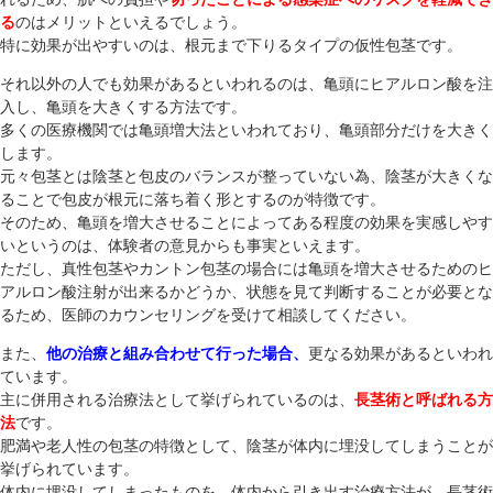
る
のはメリットといえるでしょう。
特に効果が出やすいのは、根元まで下りるタイプの仮性包茎です。
それ以外の人でも効果があるといわれるのは、亀頭にヒアルロン酸を注
入し、亀頭を大きくする方法です。
多くの医療機関では亀頭増大法といわれており、亀頭部分だけを大きく
します。
元々包茎とは陰茎と包皮のバランスが整っていない為、陰茎が大きくな
ることで包皮が根元に落ち着く形とするのが特徴です。
そのため、亀頭を増大させることによってある程度の効果を実感しやす
いというのは、体験者の意見からも事実といえます。
ただし、真性包茎やカントン包茎の場合には亀頭を増大させるためのヒ
アルロン酸注射が出来るかどうか、状態を見て判断することが必要とな
るため、医師のカウンセリングを受けて相談してください。
また、
他の治療と組み合わせて行った場合、
更なる効果があるといわれ
ています。
主に併用される治療法として挙げられているのは、
長茎術と呼ばれる方
法
です。
肥満や老人性の包茎の特徴として、陰茎が体内に埋没してしまうことが
挙げられています。
体内に埋没してしまったものを、体内から引き出す治療方法が、長茎術