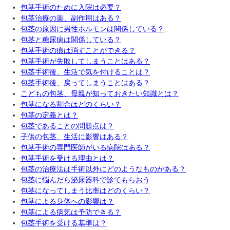
包茎手術のために入院は必要？
包茎治療の薬、副作用はある？
包茎の原因に男性ホルモンは関係している？
包茎と糖尿病は関係している？
包茎手術の痕は消すことができる？
包茎手術が失敗してしまうことはある？
包茎手術後、生活で気を付けることは？
包茎手術後、戻ってしまうことはある？
こどもの包茎、母親が知っておきたい知識とは？
包茎になる割合はどのくらい？
包茎の定義とは？
包茎であることの問題点は？
子供の包茎、生活に影響はある？
包茎手術の専門医師がいる病院はある？
包茎手術を受ける理由とは？
包茎の治療法は手術以外にどのようなものがある？
包茎に悩んだら泌尿器科で診てもらおう
包茎になってしまう比率はどのくらい？
包茎による身体への影響は？
包茎による病気は予防できる？
包茎手術を受ける基準は？