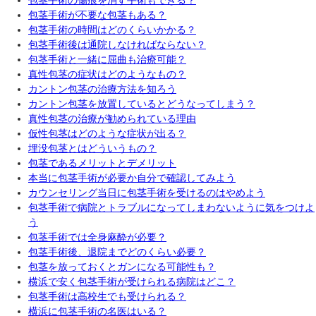
包茎手術の傷痕を消す手術もできる？
包茎手術が不要な包茎もある？
包茎手術の時間はどのくらいかかる？
包茎手術後は通院しなければならない？
包茎手術と一緒に屈曲も治療可能？
真性包茎の症状はどのようなもの？
カントン包茎の治療方法を知ろう
カントン包茎を放置しているとどうなってしまう？
真性包茎の治療が勧められている理由
仮性包茎はどのような症状が出る？
埋没包茎とはどういうもの？
包茎であるメリットとデメリット
本当に包茎手術が必要か自分で確認してみよう
カウンセリング当日に包茎手術を受けるのはやめよう
包茎手術で病院とトラブルになってしまわないように気をつけよ
う
包茎手術では全身麻酔が必要？
包茎手術後、退院までどのくらい必要？
包茎を放っておくとガンになる可能性も？
横浜で安く包茎手術が受けられる病院はどこ？
包茎手術は高校生でも受けられる？
横浜に包茎手術の名医はいる？