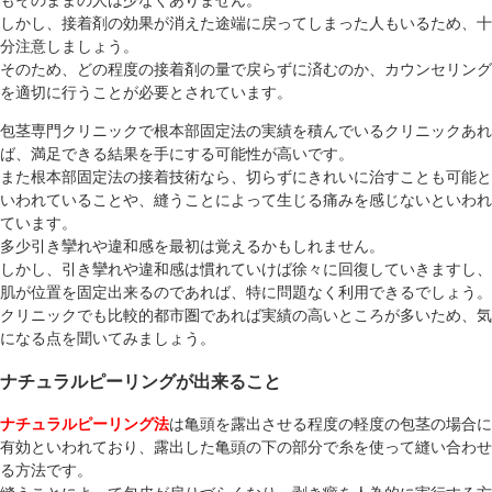
もそのままの人は少なくありません。
しかし、接着剤の効果が消えた途端に戻ってしまった人もいるため、十
分注意しましょう。
そのため、どの程度の接着剤の量で戻らずに済むのか、カウンセリング
を適切に行うことが必要とされています。
包茎専門クリニックで根本部固定法の実績を積んでいるクリニックあれ
ば、満足できる結果を手にする可能性が高いです。
また根本部固定法の接着技術なら、切らずにきれいに治すことも可能と
いわれていることや、縫うことによって生じる痛みを感じないといわれ
ています。
多少引き攣れや違和感を最初は覚えるかもしれません。
しかし、引き攣れや違和感は慣れていけば徐々に回復していきますし、
肌が位置を固定出来るのであれば、特に問題なく利用できるでしょう。
クリニックでも比較的都市圏であれば実績の高いところが多いため、気
になる点を聞いてみましょう。
ナチュラルピーリングが出来ること
ナチュラルピーリング法
は亀頭を露出させる程度の軽度の包茎の場合に
有効といわれており、露出した亀頭の下の部分で糸を使って縫い合わせ
る方法です。