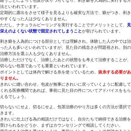
縫うことによって包皮が戻りづらくなり、剥き癖を人為的に実行する方
法といわれています。
定期的に露出をさせて様子を見るよりも確実な方法で、癖がつき、剥き
やすくなった人は少なくありません。
ただし、ナチュラルピーリングを実行することでデメリットとして、
見
栄えのよくない状態で固定されてしまうこと
が挙げられています。
剥き癖を人為的につける部分としては理解され、体験した人の中では治
った人も多いといわれていますが、見た目の残念さが問題視され、別の
治療方法を選ぶ人も少なくありません。
治療しただけでなく、治療したあとの状態をも考えて治療することが、
切らない包茎であっても重要といわれています。
ポイントとしては体内で解ける糸を使っているため、
抜糸する必要があ
りません。
きれいに縫い合わせ、包皮が無事にきれいに戻っていくように配慮して
くれる医療機関であれば、事前に見た目の件についてアドバイスをもら
えるでしょう。
切らないにせよ、切るにせよ、包茎治療のやり方は多くの方法が選択で
きます。
きれいに仕上げる為の相談だけではなく、自分たちで納得できる治療を
受けられるかどうか、まずはカウンセリングで相談してください。