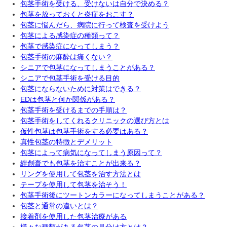
包茎手術を受ける、受けないは自分で決める？
包茎を放っておくと炎症をおこす？
包茎に悩んだら、病院に行って検査を受けよう
包茎による感染症の種類って？
包茎で感染症になってしまう？
包茎手術の麻酔は痛くない？
シニアで包茎になってしまうことがある？
シニアで包茎手術を受ける目的
包茎にならないために対策はできる？
EDは包茎と何か関係がある？
包茎手術を受けるまでの手順は？
包茎手術をしてくれるクリニックの選び方とは
仮性包茎は包茎手術をする必要はある？
真性包茎の特徴とデメリット
包茎によって病気になってしまう原因って？
絆創膏でも包茎を治すことが出来る？
リングを使用して包茎を治す方法とは
テープを使用して包茎を治そう！
包茎手術後にツートンカラーになってしまうことがある？
包茎と通常の違いとは？
接着剤を使用した包茎治療がある