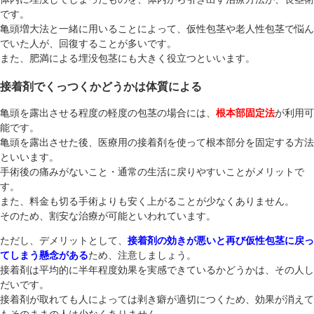
です。
亀頭増大法と一緒に用いることによって、仮性包茎や老人性包茎で悩ん
でいた人が、回復することが多いです。
また、肥満による埋没包茎にも大きく役立つといいます。
接着剤でくっつくかどうかは体質による
亀頭を露出させる程度の軽度の包茎の場合には、
根本部固定法
が利用可
能です。
亀頭を露出させた後、医療用の接着剤を使って根本部分を固定する方法
といいます。
手術後の痛みがないこと・通常の生活に戻りやすいことがメリットで
す。
また、料金も切る手術よりも安く上がることが少なくありません。
そのため、割安な治療が可能といわれています。
ただし、デメリットとして、
接着剤の効きが悪いと再び仮性包茎に戻っ
てしまう懸念がある
ため、注意しましょう。
接着剤は平均的に半年程度効果を実感できているかどうかは、その人し
だいです。
接着剤が取れても人によっては剥き癖が適切につくため、効果が消えて