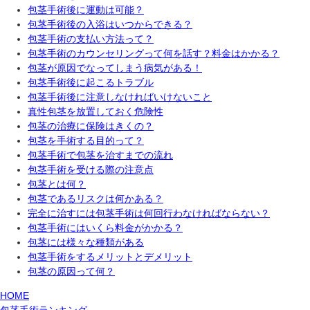
包茎手術後に運動は可能？
包茎手術後の入浴はいつからできる？
包茎手術の支払い方法って？
包茎手術のカウンセリングって何を話す？料金はかかる？
包茎が原因でなってしまう病気がある！
包茎手術後に起こるトラブル
包茎手術後に注意しなければいけないこと
真性包茎を放置しておく危険性
包茎の治療に保険はきくの？
包茎を手術する目的って？
包茎手術で包茎を治すまでの流れ
包茎手術を受ける際の注意点
包茎とは何？
包茎であるリスクは何かある？
完全に治すには包茎手術は何回行わなければならない？
包茎手術にはいくら料金がかかる？
包茎には様々な種類がある
包茎手術をするメリットとデメリット
包茎の原因って何？
HOME