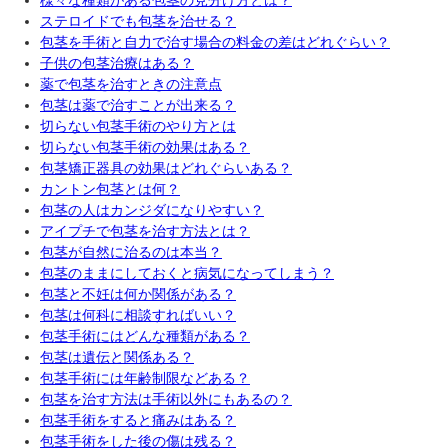
様々な種類がある包茎の見分け方とは？
ステロイドでも包茎を治せる？
包茎を手術と自力で治す場合の料金の差はどれぐらい？
子供の包茎治療はある？
薬で包茎を治すときの注意点
包茎は薬で治すことが出来る？
切らない包茎手術のやり方とは
切らない包茎手術の効果はある？
包茎矯正器具の効果はどれぐらいある？
カントン包茎とは何？
包茎の人はカンジダになりやすい？
アイプチで包茎を治す方法とは？
包茎が自然に治るのは本当？
包茎のままにしておくと病気になってしまう？
包茎と不妊は何か関係がある？
包茎は何科に相談すればいい？
包茎手術にはどんな種類がある？
包茎は遺伝と関係ある？
包茎手術には年齢制限などある？
包茎を治す方法は手術以外にもあるの？
包茎手術をすると痛みはある？
包茎手術をした後の傷は残る？