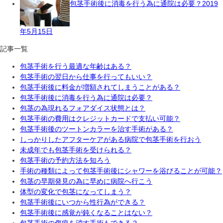
包茎手術後に消毒を行う為に通院は必要？
2019
年5月15日
記事一覧
包茎手術を行う最適な年齢はある？
包茎手術の翌日から仕事を行ってもいい？
包茎手術後に料金が増額されてしまうことがある？
包茎手術後に消毒を行う為に通院は必要？
包茎の為現れるフォアダイス状態とは？
包茎手術の費用はクレジットカードで支払い可能？
包茎手術後のツートンカラーを治す手術がある？
しっかりしたアフターケアがある病院で包茎手術を行おう
未成年でも包茎手術を受けられる？
包茎手術の予約方法を知ろう
手術の種類によって包茎手術後にシャワーを浴びることが可能？
包茎の早期発見の為に早めに病院へ行こう
体型の変化で包茎になってしまう？
包茎手術後にいつから性行為ができる？
包茎手術後に感覚が鈍くなることはない？