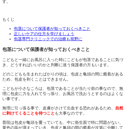
す。
もくじ
包茎について保護者が知っておくべきこと
正しいケアの仕方を学びましょう
包茎専門クリニックでの治療も視野に
包茎について保護者が知っておくべきこと
こどもと一緒にお風呂に入った時にこどもが包茎であることに気づ
き、どうすればいいのかと判断に迷う保護者の方もいます。
どのこどもも生まれたばかりの頃は、包皮と亀頭の間に癒着がある
ため、包皮を剥くことはできません。
こどもが小さなころは、包茎であることが当たり前の事なので、無
理に包皮に力を入れて引っ張り、お風呂で洗おうとするのはよくな
い事です。
無理に引っ張る事で、皮膚がさけて出血する恐れがあるため、
自然
に剥けてくることを待つこと
も大事なのです。
普段は包皮が亀頭を覆っていても、中に衛生面で特に問題がない、
黄色の垢が溜まっていき、包皮と亀頭の間の癒着が次第に分離して