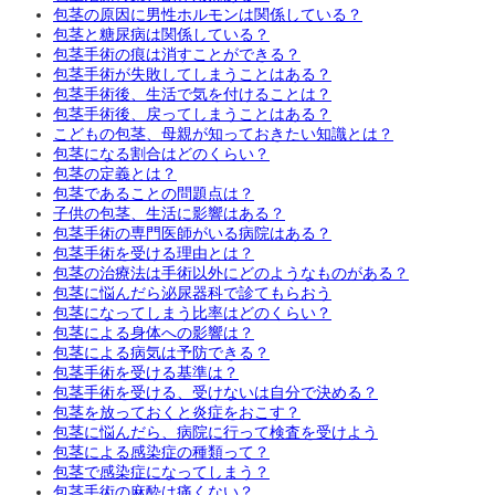
包茎の原因に男性ホルモンは関係している？
包茎と糖尿病は関係している？
包茎手術の痕は消すことができる？
包茎手術が失敗してしまうことはある？
包茎手術後、生活で気を付けることは？
包茎手術後、戻ってしまうことはある？
こどもの包茎、母親が知っておきたい知識とは？
包茎になる割合はどのくらい？
包茎の定義とは？
包茎であることの問題点は？
子供の包茎、生活に影響はある？
包茎手術の専門医師がいる病院はある？
包茎手術を受ける理由とは？
包茎の治療法は手術以外にどのようなものがある？
包茎に悩んだら泌尿器科で診てもらおう
包茎になってしまう比率はどのくらい？
包茎による身体への影響は？
包茎による病気は予防できる？
包茎手術を受ける基準は？
包茎手術を受ける、受けないは自分で決める？
包茎を放っておくと炎症をおこす？
包茎に悩んだら、病院に行って検査を受けよう
包茎による感染症の種類って？
包茎で感染症になってしまう？
包茎手術の麻酔は痛くない？