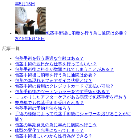
年5月15日
包茎手術後に消毒を行う為に通院は必要？
2019年5月15日
記事一覧
包茎手術を行う最適な年齢はある？
包茎手術の翌日から仕事を行ってもいい？
包茎手術後に料金が増額されてしまうことがある？
包茎手術後に消毒を行う為に通院は必要？
包茎の為現れるフォアダイス状態とは？
包茎手術の費用はクレジットカードで支払い可能？
包茎手術後のツートンカラーを治す手術がある？
しっかりしたアフターケアがある病院で包茎手術を行おう
未成年でも包茎手術を受けられる？
包茎手術の予約方法を知ろう
手術の種類によって包茎手術後にシャワーを浴びることが可
能？
包茎の早期発見の為に早めに病院へ行こう
体型の変化で包茎になってしまう？
包茎手術後にいつから性行為ができる？