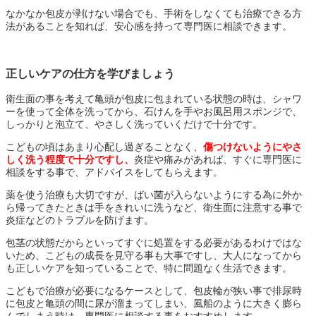
なかなか包皮が剥けない場合でも、手術をしなくても治療できる方
法があることを知れば、安心感を持って専門医に相談できます。
正しいケアの仕方を学びましょう
衛生面の事を考えて亀頭が包皮に包まれている状態の時は、シャワ
ーを使って全体を洗ってから、石けんを手やお風呂用スポンジで、
しっかりと泡立て、やさしく洗っていくだけで十分です。
こどもの頃はあまり心配し過ぎることなく、
傷つけないようにやさ
しく洗う程度で十分ですし、
炎症や痛みがあれば、すぐに専門医に
相談をする事で、アドバイスをしてもらえます。
薬を使う治療も大切ですが、ばい菌が入らないようにする為に外か
ら帰ってきたときは手をきれいに洗うなど、衛生面に注意する事で
炎症などのトラブルを防げます。
包茎の状態だからといってすぐに処置をする必要があるわけではな
いため、こどもの成長を見守る事も大事ですし、大人になってから
も正しいケアを知っていることで、特に問題なく生活できます。
こどもで治療が必要になるケースとして、包皮輪が狭い事で排尿時
に包皮と亀頭の間に尿が溜まってしまい、風船のように大きく膨ら