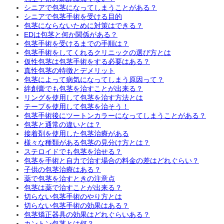
シニアで包茎になってしまうことがある？
シニアで包茎手術を受ける目的
包茎にならないために対策はできる？
EDは包茎と何か関係がある？
包茎手術を受けるまでの手順は？
包茎手術をしてくれるクリニックの選び方とは
仮性包茎は包茎手術をする必要はある？
真性包茎の特徴とデメリット
包茎によって病気になってしまう原因って？
絆創膏でも包茎を治すことが出来る？
リングを使用して包茎を治す方法とは
テープを使用して包茎を治そう！
包茎手術後にツートンカラーになってしまうことがある？
包茎と通常の違いとは？
接着剤を使用した包茎治療がある
様々な種類がある包茎の見分け方とは？
ステロイドでも包茎を治せる？
包茎を手術と自力で治す場合の料金の差はどれぐらい？
子供の包茎治療はある？
薬で包茎を治すときの注意点
包茎は薬で治すことが出来る？
切らない包茎手術のやり方とは
切らない包茎手術の効果はある？
包茎矯正器具の効果はどれぐらいある？
カントン包茎とは何？