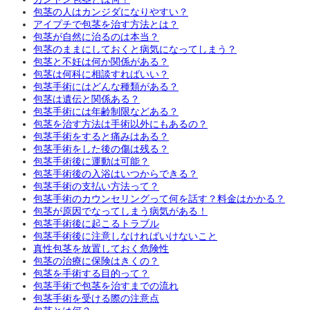
包茎の人はカンジダになりやすい？
アイプチで包茎を治す方法とは？
包茎が自然に治るのは本当？
包茎のままにしておくと病気になってしまう？
包茎と不妊は何か関係がある？
包茎は何科に相談すればいい？
包茎手術にはどんな種類がある？
包茎は遺伝と関係ある？
包茎手術には年齢制限などある？
包茎を治す方法は手術以外にもあるの？
包茎手術をすると痛みはある？
包茎手術をした後の傷は残る？
包茎手術後に運動は可能？
包茎手術後の入浴はいつからできる？
包茎手術の支払い方法って？
包茎手術のカウンセリングって何を話す？料金はかかる？
包茎が原因でなってしまう病気がある！
包茎手術後に起こるトラブル
包茎手術後に注意しなければいけないこと
真性包茎を放置しておく危険性
包茎の治療に保険はきくの？
包茎を手術する目的って？
包茎手術で包茎を治すまでの流れ
包茎手術を受ける際の注意点