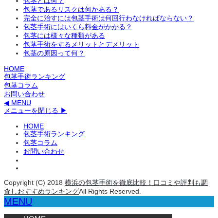
包茎とは何？
包茎であるリスクは何かある？
完全に治すには包茎手術は何回行わなければならない？
包茎手術にはいくら料金がかかる？
包茎には様々な種類がある
包茎手術をするメリットとデメリット
包茎の原因って何？
HOME
包茎手術ランキング
包茎コラム
お問い合わせ
◀ MENU
メニューを閉じる ▶
HOME
包茎手術ランキング
包茎コラム
お問い合わせ
Copyright (C) 2018
横浜の包茎手術を徹底比較！口コミや評判も調
査しおすすめランキング
All Rights Reserved.
MENU