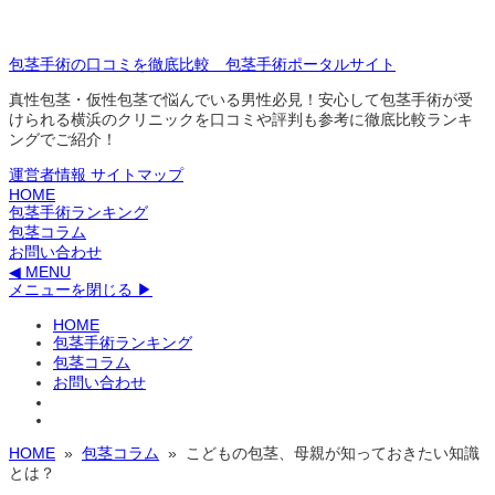
包茎手術の口コミを徹底比較 包茎手術ポータルサイト
真性包茎・仮性包茎で悩んでいる男性必見！安心して包茎手術が受
けられる横浜のクリニックを口コミや評判も参考に徹底比較ランキ
ングでご紹介！
運営者情報
サイトマップ
HOME
包茎手術ランキング
包茎コラム
お問い合わせ
◀ MENU
メニューを閉じる ▶
HOME
包茎手術ランキング
包茎コラム
お問い合わせ
HOME
»
包茎コラム
» こどもの包茎、母親が知っておきたい知識
とは？