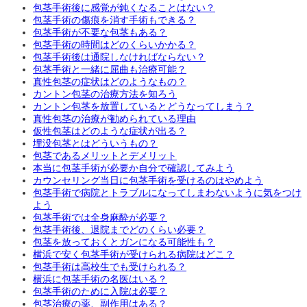
包茎手術後に感覚が鈍くなることはない？
包茎手術の傷痕を消す手術もできる？
包茎手術が不要な包茎もある？
包茎手術の時間はどのくらいかかる？
包茎手術後は通院しなければならない？
包茎手術と一緒に屈曲も治療可能？
真性包茎の症状はどのようなもの？
カントン包茎の治療方法を知ろう
カントン包茎を放置しているとどうなってしまう？
真性包茎の治療が勧められている理由
仮性包茎はどのような症状が出る？
埋没包茎とはどういうもの？
包茎であるメリットとデメリット
本当に包茎手術が必要か自分で確認してみよう
カウンセリング当日に包茎手術を受けるのはやめよう
包茎手術で病院とトラブルになってしまわないように気をつけ
よう
包茎手術では全身麻酔が必要？
包茎手術後、退院までどのくらい必要？
包茎を放っておくとガンになる可能性も？
横浜で安く包茎手術が受けられる病院はどこ？
包茎手術は高校生でも受けられる？
横浜に包茎手術の名医はいる？
包茎手術のために入院は必要？
包茎治療の薬、副作用はある？