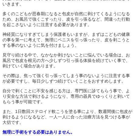
いきます。
多くのこどもが思春期になると包皮が自然に剥けてくるようになる
ため、お風呂で強くこすったり、皮を引っ張るなど、間違った行動
を起こさないように注意する必要があります。
神経質になりすぎてしまう保護者もいますが、まずはこどもの健康
の事を第一に考えて、無理にペニスを引っ張ったり、皮を剥こうと
する事のないように気を付けましょう。
見守り続ける中で、なかなか剥けないことに悩んでいる場合は、お
風呂で包皮を根元の方へ少しずつ引っ張る体操を続けていく事で、
剥けていく場合があります。
その際は、焦って強く引っ張ってしまう事のないように注意する事
が必要ですし、毎日少しずつ続けていくことをおすすめします。
自分で剥くことに不安を感じる方は、専門医に診てもらう事で、よ
り安全な方法で剥けるようになり、専用の器具でゆっくりと剥いて
もらう事が可能です。
また、1日数回ステロイド軟こうを塗る事により、数週間後に包皮が
剥けるようになるなど、一人一人に合った治療方法を見つける事が
大切です。
無理に手術をする必要はありません。